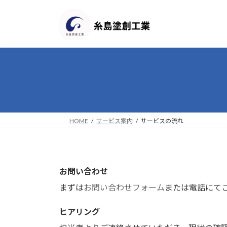
コ
ナ
ン
ビ
テ
ゲ
ン
ー
ツ
シ
へ
ョ
ス
ン
キ
に
ッ
移
プ
動
HOME
サービス案内
サービスの流れ
お問い合わせ
まずは
お問い合わせフォーム
または電話にて
ヒアリング