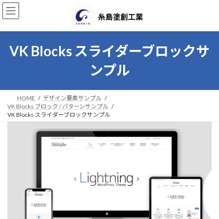
コ
ナ
ン
ビ
テ
ゲ
ン
ー
ツ
シ
VK Blocks スライダーブロックサ
へ
ョ
ス
ン
ンプル
キ
に
ッ
移
プ
動
HOME
デザイン要素サンプル
VK Blocks ブロック / パターンサンプル
VK Blocks スライダーブロックサンプル