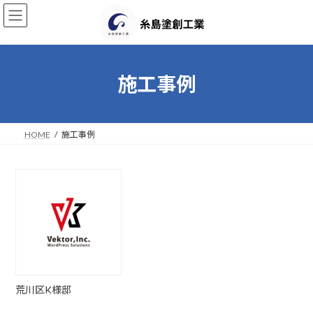
コ
ナ
ン
ビ
テ
ゲ
ン
ー
ツ
シ
へ
ョ
施工事例
ス
ン
キ
に
ッ
移
プ
動
HOME
施工事例
荒川区K様邸